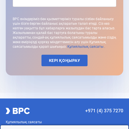
BPC өнімдеріміз бен қызметтеріміз туралы сізбен байланысу
үшін бізге берген байланыс ақпаратын талап етеді. Сіз кез
келген уақытта бұл хабарларға жазылудан бас тарта аласыз.
Жазылымнан қалай бас тартуға болатыны туралы
ақпаратты, сондай-ақ құпиялылық саясатымызды және сіздің
жеке өміріңізді қорғау міндеттемесін алу үшін Құпиялық
саясатымызды қарап шығыңыз.
Құпиялылық саясаты .
КЕРІ ҚОҢЫРАУ
+971 (4) 375 7270
Құпиялылық саясаты
Пайдалану шарттары