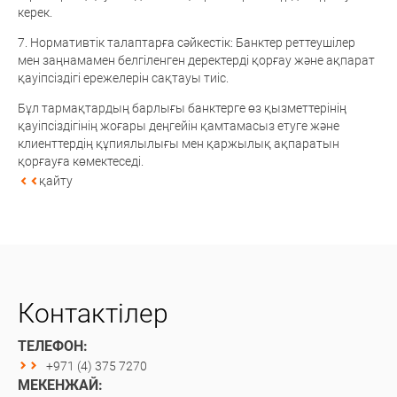
керек.
7. Нормативтік талаптарға сәйкестік: Банктер реттеушілер
мен заңнамамен белгіленген деректерді қорғау және ақпарат
қауіпсіздігі ережелерін сақтауы тиіс.
Бұл тармақтардың барлығы банктерге өз қызметтерінің
қауіпсіздігінің жоғары деңгейін қамтамасыз етуге және
клиенттердің құпиялылығы мен қаржылық ақпаратын
қорғауға көмектеседі.
қайту
Контактілер
ТЕЛЕФОН:
+971 (4) 375 7270
МЕКЕНЖАЙ: