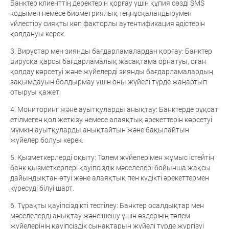
Банктер клиенттің деректерін қорғау үшін құпия сөзді SMS
кодымен немесе биометриялық теңнұсқаландырумен
үйлестіру сияқты көп факторлы аутентификация әдістерін
қолдануы керек.
3. Вирустар мен зиянды бағдарламалардан қорғау: Банктер
вирусқа қарсы бағдарламалық жасақтама орнатуы, оған
қолдау көрсетуі және жүйелерді зиянды бағдарламалардың
зақымдауын болдырмау үшін оны жүйелі түрде жаңартып
отыруы қажет.
4. Мониторинг және ауытқуларды анықтау: Банктерде рұқсат
етілмеген қол жеткізу немесе алаяқтық әрекеттерін көрсетуі
мүмкін ауытқуларды анықтайтын және бақылайтын
жүйелер болуы керек.
5. Қызметкерлерді оқыту: Төлем жүйелерімен жұмыс істейтін
банк қызметкерлері қауіпсіздік мәселелері бойынша жақсы
дайындықтан өтуі және алаяқтық пен күдікті әрекеттермен
күресуді білуі шарт.
6. Тұрақты қауіпсіздікті тестілеу: Банктер осалдықтар мен
мәселелерді анықтау және шешу үшін өздерінің төлем
жүйелерінің қауіпсіздік сынақтарын жүйелі түрде жүргізуі