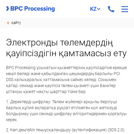
KZ
қайту
Электронды төлемдердің
қауіпсіздігін қамтамасыз ету
BPC Processing ұсынатын қызметтерінің қауіпсіздігіне ерекше
көңіл бөледі және қабылданған шешімдердің барлығы PCI
DSS халықаралық хаттамасына сәйкес келеді. Сонымен
қатар, сенімді және қауіпсіз төлем қызметі үшін Банктер
ұстануы қажет нақты шарттар тізімі бар:
1. Деректерді шифрлау: Төлем жүйелері арқылы берілуші
барлық құпия ақпаратқа рұқсат етілмеген қол жеткізуді
болдырмау үшін сенімді шифрлау алгоритмдерімен қорғалуы
керек.
2. Көп деңгейлі теңнұсқаландыру (аутентификация) (3DS 2.0):