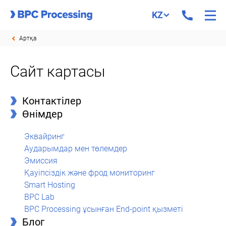
KZ
Артқа
Сайт картасы
Контактілер
Өнімдер
Эквайринг
Аударымдар мен төлемдер
Эмиссия
Қауіпсіздік және фрод мониторинг
Smart Hosting
BPC Lab
BPC Processing ұсынған End-point қызметі
Блог