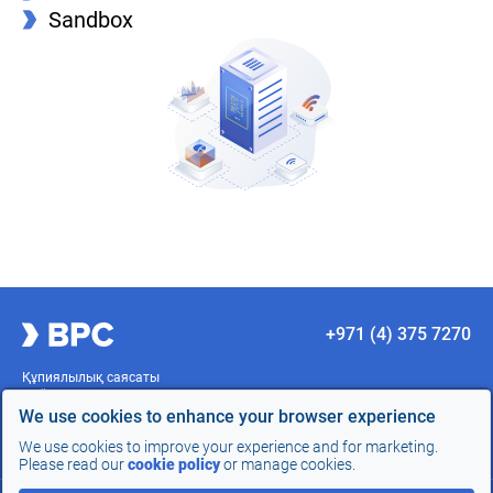
Sandbox
+971 (4) 375 7270
Құпиялылық саясаты
Пайдалану шарттары
Сәйкестік
We use cookies to enhance your browser experience
Сайт картасы
We use cookies to improve your experience and for marketing.
Сайтты әзірлеу -
InterLabs
Please read our
cookie policy
or manage cookies.
ҚОҢЫРАУҒА