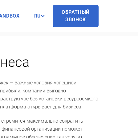
ОБРАТНЫЙ
ANDBOX
RU
ЗВОНОК
знеса
ржек — важные условия успешной
 прибыли, компании выгодно
фраструктуре без установки ресурсоемкого
 платформа открывает для бизнеса.
е стремится максимально сократить
о финансовой организации поможет
рограммное обеспечение как услуга).