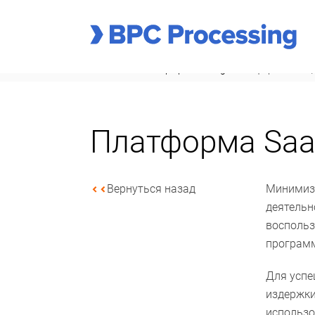
Главная
блог bpc processing
платформа saas 
Платформа Saa
Вернуться назад
Минимиза
деятельн
воспольз
программ
Для успе
издержки
использо