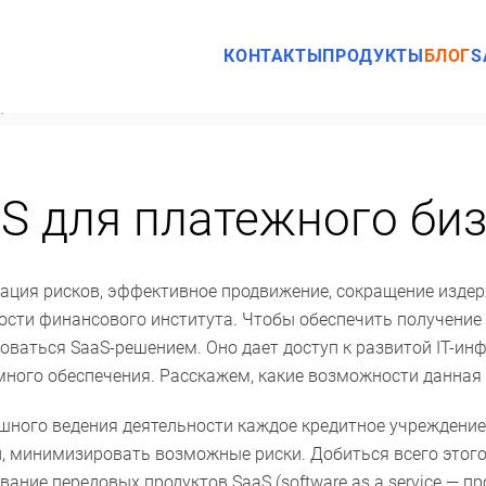
КОНТАКТЫ
ПРОДУКТЫ
БЛОГ
S
для платежного бизнеса
S для платежного би
ция рисков, эффективное продвижение, сокращение изде
ости финансового института. Чтобы обеспечить получение
оваться SaaS-решением. Оно дает доступ к развитой IT-ин
ного обеспечения. Расскажем, какие возможности данная
шного ведения деятельности каждое кредитное учреждени
, минимизировать возможные риски. Добиться всего этог
вание передовых продуктов SaaS (software as a service — п