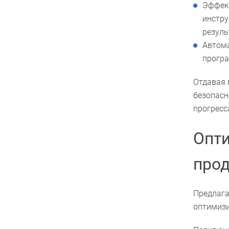
Эффект
инстру
резуль
Автома
програ
Отдавая 
безопасн
прогресс
Опт
прод
Предлага
оптимизи