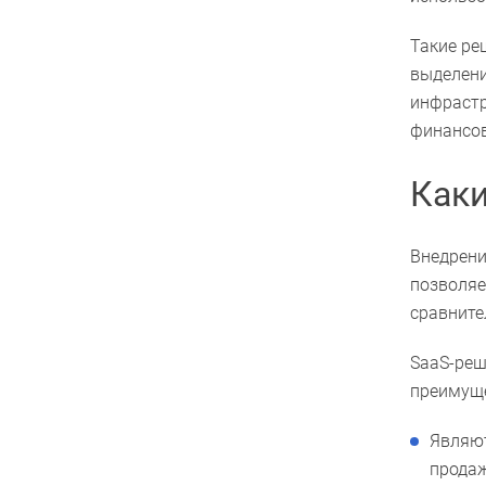
Такие ре
выделени
инфрастр
финансов
Как
Внедрени
позволяе
сравните
SaaS-реш
преимущ
Являют
продаж