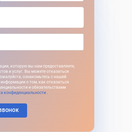
ции, которую вы нам предоставляете,
тов и услуг. Вы можете отказаться
Пожалуйста, ознакомьтесь с нашей
информации о том, как отказаться
денциальности и обязательствами
а конфиденциальности .
ЗВОНОК